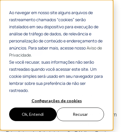
Ao navegar em nosso site alguns arquivos de
rastreamento chamados “cookies” serão
instalados em seu dispositivo para execução de
análise de tráfego de dados, de relevância e
personalização de conteúdo e endereçamento de
anúncios. Para saber mais, acesse nosso
Aviso de
#Infográfico
Privacidade.
Se você recusar, suas informações não serão
rastreadas quando você acessar este site. Um
[Infográfico] Os 5 princípios da
cookie simples será usado em seu navegador para
administração pública
lembrar sobre sua preferência de não ser
rastreado.
Ocupar um cargo público consiste em uma
Configurações de cookies
grande responsabilidade. Além de adotar
processos administrativos transparentes, um
Ok, Entendi
Recusar
gestor público pode ter como respaldo os 5