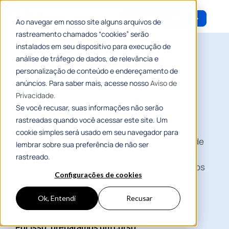
Acessar o curso
Ao navegar em nosso site alguns arquivos de
rastreamento chamados “cookies” serão
instalados em seu dispositivo para execução de
análise de tráfego de dados, de relevância e
#CURSOGRATUITO
personalização de conteúdo e endereçamento de
Como planejar
anúncios. Para saber mais, acesse nosso
Aviso de
Privacidade.
contratações
Se você recusar, suas informações não serão
públicas de TIC
rastreadas quando você acessar este site. Um
cookie simples será usado em seu navegador para
Sabemos que planejar contratações públicas de
lembrar sobre sua preferência de não ser
Tecnologias da Informação e Comunicação
rastreado.
(TIC)
envolve uma série de passos estratégicos
Configurações de cookies
para assegurar que os serviços e produtos
adquiridos estejam alinhados com as
Ok, Entendi
Recusar
necessidades da entidade governamental.
Por isso, preparamos um curso