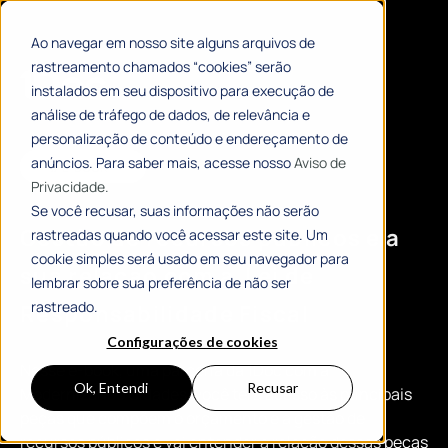
Ao navegar em nosso site alguns arquivos de
rastreamento chamados “cookies” serão
instalados em seu dispositivo para execução de
análise de tráfego de dados, de relevância e
personalização de conteúdo e endereçamento de
anúncios. Para saber mais, acesse nosso
Aviso de
# E-BOOK
Privacidade.
Se você recusar, suas informações não serão
Gestão de recursos públicos e a
rastreadas quando você acessar este site. Um
cookie simples será usado em seu navegador para
sua relação com a Lei de
lembrar sobre sua preferência de não ser
rastreado.
Responsabilidade Fiscal
Configurações de cookies
Nesse e-book, uma parceria da 1Doc com a
Ok, Entendi
Recusar
Modernizando Cidades, você terá acesso às principais
peças que compõem o orçamento e a gestão de
recursos públicos e vai entender a relação dessas peças