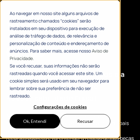
Ao navegar em nosso site alguns arquivos de
rastreamento chamados “cookies” serão
instalados em seu dispositivo para execução de
análise de tráfego de dados, de relevância e
personalização de conteúdo e endereçamento de
anúncios. Para saber mais, acesse nosso
Aviso de
# E-BOOK
Privacidade.
Se você recusar, suas informações não serão
Gestão de recursos públicos e a
rastreadas quando você acessar este site. Um
cookie simples será usado em seu navegador para
sua relação com a Lei de
lembrar sobre sua preferência de não ser
rastreado.
Responsabilidade Fiscal
Configurações de cookies
Nesse e-book, uma parceria da 1Doc com a
Ok, Entendi
Recusar
Modernizando Cidades, você terá acesso às principais
peças que compõem o orçamento e a gestão de
recursos públicos e vai entender a relação dessas peças