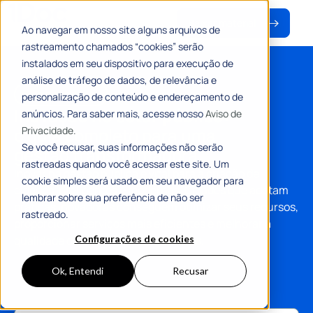
Baixar material
Ao navegar em nosso site alguns arquivos de
rastreamento chamados “cookies” serão
instalados em seu dispositivo para execução de
análise de tráfego de dados, de relevância e
# E-BOOK
personalização de conteúdo e endereçamento de
Inovação no setor público:
anúncios. Para saber mais, acesse nosso
Aviso de
o guia completo para uma
Privacidade.
Se você recusar, suas informações não serão
gestão transformadora
rastreadas quando você acessar este site. Um
Inovar na gestão pública é vital para a criação de
cookie simples será usado em seu navegador para
cidades inteligentes e modernas. Cidades que adotam
lembrar sobre sua preferência de não ser
práticas inovadoras conseguem otimizar seus recursos,
rastreado.
proporcionar serviços mais eficientes e melhorar a
qualidade de vida de seus habitantes.
Configurações de cookies
Ok, Entendi
Recusar