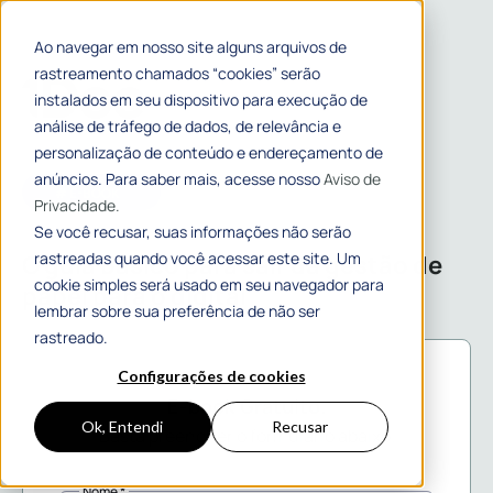
Ao navegar em nosso site alguns arquivos de
rastreamento chamados “cookies” serão
instalados em seu dispositivo para execução de
análise de tráfego de dados, de relevância e
personalização de conteúdo e endereçamento de
anúncios. Para saber mais, acesse nosso
Aviso de
# E-BOOK
Privacidade.
Se você recusar, suas informações não serão
rastreadas quando você acessar este site. Um
O guia básico para sair da gestão de
cookie simples será usado em seu navegador para
papel para o digital
lembrar sobre sua preferência de não ser
rastreado.
Configurações de cookies
E-book Gratuito.
Ok, Entendi
Recusar
Basta preencher o formulário abaixo.
Nome *