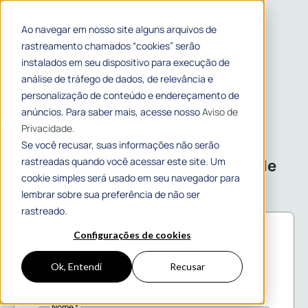
Ao navegar em nosso site alguns arquivos de
rastreamento chamados “cookies” serão
instalados em seu dispositivo para execução de
análise de tráfego de dados, de relevância e
personalização de conteúdo e endereçamento de
anúncios. Para saber mais, acesse nosso
Aviso de
# E-BOOK
Privacidade.
Se você recusar, suas informações não serão
rastreadas quando você acessar este site. Um
O guia básico para sair da gestão de
cookie simples será usado em seu navegador para
papel para o digital
lembrar sobre sua preferência de não ser
rastreado.
Configurações de cookies
E-book Gratuito.
Ok, Entendi
Recusar
Basta preencher o formulário abaixo.
Nome *