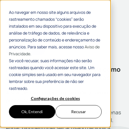
Ao navegar em nosso site alguns arquivos de
rastreamento chamados “cookies” serão
instalados em seu dispositivo para execução de
análise de tráfego de dados, de relevância e
personalização de conteúdo e endereçamento de
anúncios. Para saber mais, acesse nosso
Aviso de
# E-BOOK
Privacidade.
Se você recusar, suas informações não serão
rastreadas quando você acessar este site. Um
Plano de
Governo:
a tecnologia como
cookie simples será usado em seu navegador para
aliada no cumprimento das metas
lembrar sobre sua preferência de não ser
rastreado.
A sua gestão cumpriu o plano de governo
Configurações de cookies
proposto?
As metas de uma gestão não podem ser apenas
Ok, Entendi
Recusar
promessas feitas durante o período eleitoral.
Afinal, ninguém quer ser acusado de iludir a