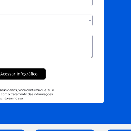
Acessar Infográfico!
 seus dados, você confirma que leu e
 com o tratamento das informações
scrito em nossa
Política de Privacidade.