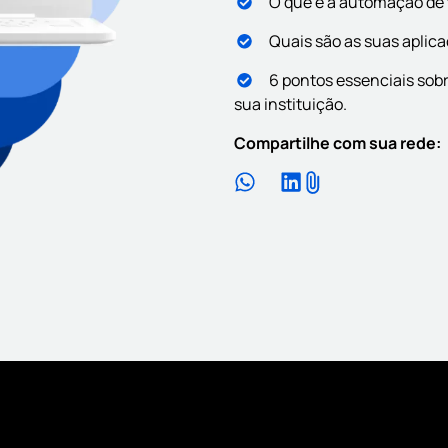
O que é a automação de 
Q
uais
são as suas aplic
6
pontos essenciais sob
sua instituição.
Compartilhe com sua rede: