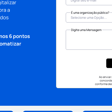
talizar
ora a
É uma organização pública?
 dos
Digite uma Mensagem
amos 6 pontos
tomatizar
Ao enviar
concorda
conforme de