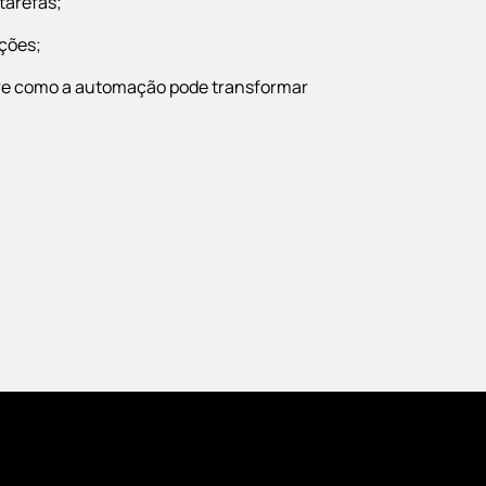
tarefas;
ações;
re como a automação pode transformar