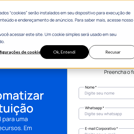
dos “cookies” serão instalados em seu dispositivo para execução de
 conteúdo e endereçamento de anúncios. Para saber mais, acesse nosso
você acessar este site. Um cookie simples será usado em seu
do.
figurações de cookies
Ok, Entendi
Recusar
M
Preencha o f
Nome *
omatizar
ituição
Whatsapp *
l para uma
recursos. Em
E-mail Corporativo *