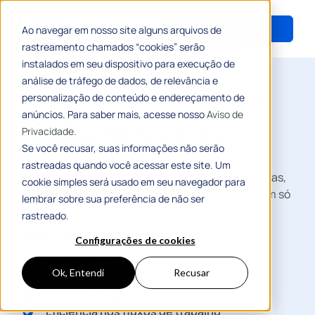
Entrar em contato
Ao navegar em nosso site alguns arquivos de
rastreamento chamados “cookies” serão
instalados em seu dispositivo para execução de
análise de tráfego de dados, de relevância e
Descubra como um sistema para
personalização de conteúdo e endereçamento de
prefeituras pode resolver os
anúncios. Para saber mais, acesse nosso
Aviso de
Privacidade.
processos 10x mais rápidos.
Se você recusar, suas informações não serão
Troque o papel pelo sistema 1Doc e tenha a sua
rastreadas quando você acessar este site. Um
prefeitura digital com transparência das demandas,
cookie simples será usado em seu navegador para
documentos organizados e dados precisos em um só
lembrar sobre sua preferência de não ser
lugar.
rastreado.
Tenha mais:
Configurações de cookies
Agilidade
Ok, Entendi
Recusar
Economia
Controle de prazos
Eficiência nos fluxos de trabalho