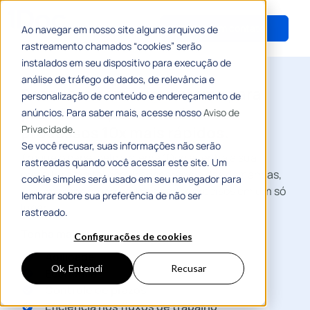
Entrar em contato
Ao navegar em nosso site alguns arquivos de
rastreamento chamados “cookies” serão
instalados em seu dispositivo para execução de
análise de tráfego de dados, de relevância e
Descubra como um sistema para
personalização de conteúdo e endereçamento de
prefeituras pode resolver os
anúncios. Para saber mais, acesse nosso
Aviso de
Privacidade.
processos 10x mais rápidos.
Se você recusar, suas informações não serão
Troque o papel pelo sistema 1Doc e tenha a sua
rastreadas quando você acessar este site. Um
prefeitura digital com transparência das demandas,
cookie simples será usado em seu navegador para
documentos organizados e dados precisos em um só
lembrar sobre sua preferência de não ser
lugar.
rastreado.
Tenha mais:
Configurações de cookies
Agilidade
Ok, Entendi
Recusar
Economia
Controle de prazos
Eficiência nos fluxos de trabalho