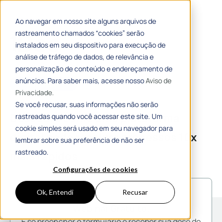
Ao navegar em nosso site alguns arquivos de
rastreamento chamados “cookies” serão
instalados em seu dispositivo para execução de
análise de tráfego de dados, de relevância e
personalização de conteúdo e endereçamento de
anúncios. Para saber mais, acesse nosso
Aviso de
# WEBINAR
Privacidade.
Se você recusar, suas informações não serão
Descubra como uma plataforma
rastreadas quando você acessar este site. Um
cookie simples será usado em seu navegador para
digital pode resolver processos 10x
lembrar sobre sua preferência de não ser
rastreado.
mais rápidos
Configurações de cookies
Ok, Entendi
Recusar
Webinar Gratuito.
É só preencher o formulário e receber sua dose de