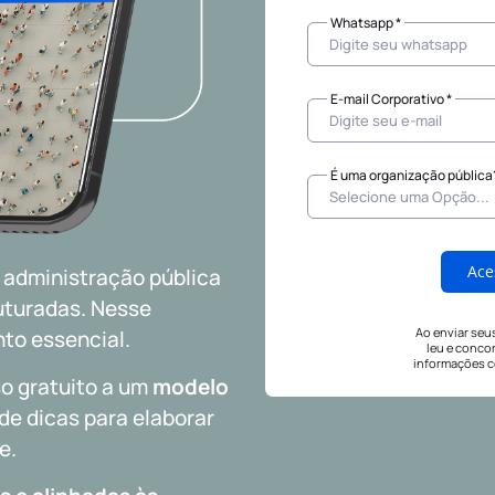
Whatsapp *
E-mail Corporativo *
É uma organização pública
Ace
 administração pública
uturadas. Nesse
Ao enviar seu
nto essencial.
leu e conco
informações c
Polít
so gratuito a um
modelo
 de dicas para elaborar
e.