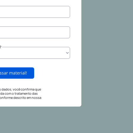
?
ssar material!
s dados, você confirma que
rda com o tratamento das
onforme descrito em nossa
ica de Privacidade.