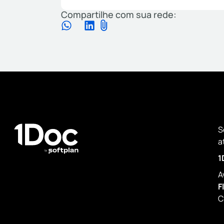
Compartilhe com sua rede:
S
a
1
A
F
C