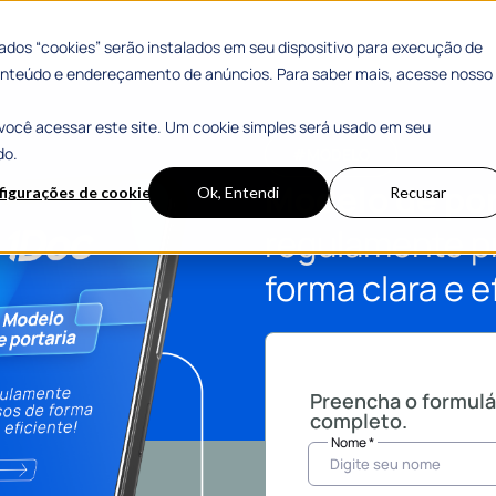
dos “cookies” serão instalados em seu dispositivo para execução de
 conteúdo e endereçamento de anúncios. Para saber mais, acesse nosso
você acessar este site. Um cookie simples será usado em seu
do.
#MODELO
Modelo de por
figurações de cookies
Ok, Entendi
Recusar
regulamente p
forma clara e e
Preencha o formulá
completo.
Nome *