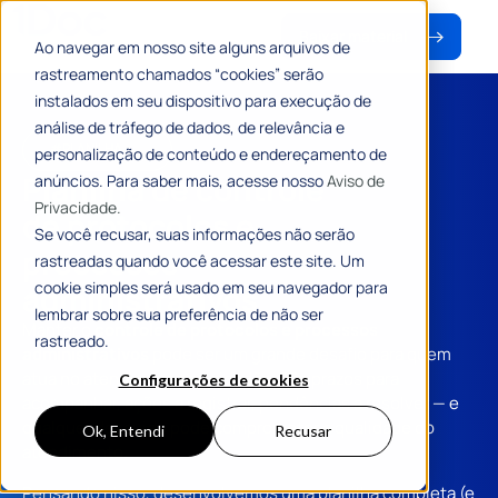
Baixar material
Ao navegar em nosso site alguns arquivos de
rastreamento chamados “cookies” serão
instalados em seu dispositivo para execução de
análise de tráfego de dados, de relevância e
#PLANILHA
personalização de conteúdo e endereçamento de
Planilha de controle
anúncios. Para saber mais, acesse nosso
Aviso de
Privacidade.
de protocolos e
Se você recusar, suas informações não serão
processos
rastreadas quando você acessar este site. Um
cookie simples será usado em seu navegador para
administrativos
lembrar sobre sua preferência de não ser
Manter o
controle de protocolos e processos
rastreado.
administrativos
pode ser um grande desafio para quem
atua no
atendimento ao cidadão
. São prazos para
Configurações de cookies
acompanhar, ações a registrar, pendências a resolver — e
qualquer descuido pode comprometer a qualidade do
Ok, Entendi
Recusar
atendimento.
Pensando nisso, desenvolvemos uma planilha completa (e