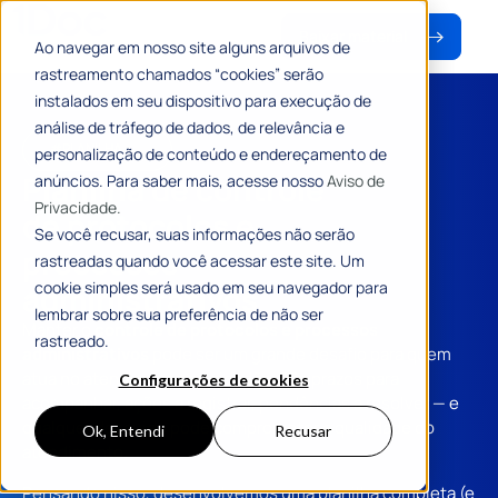
Baixar material
Ao navegar em nosso site alguns arquivos de
rastreamento chamados “cookies” serão
instalados em seu dispositivo para execução de
análise de tráfego de dados, de relevância e
#PLANILHA
personalização de conteúdo e endereçamento de
Planilha de controle
anúncios. Para saber mais, acesse nosso
Aviso de
Privacidade.
de protocolos e
Se você recusar, suas informações não serão
processos
rastreadas quando você acessar este site. Um
cookie simples será usado em seu navegador para
administrativos
lembrar sobre sua preferência de não ser
Manter o
controle de protocolos e processos
rastreado.
administrativos
pode ser um grande desafio para quem
atua no
atendimento ao cidadão
. São prazos para
Configurações de cookies
acompanhar, ações a registrar, pendências a resolver — e
qualquer descuido pode comprometer a qualidade do
Ok, Entendi
Recusar
atendimento.
Pensando nisso, desenvolvemos uma planilha completa (e