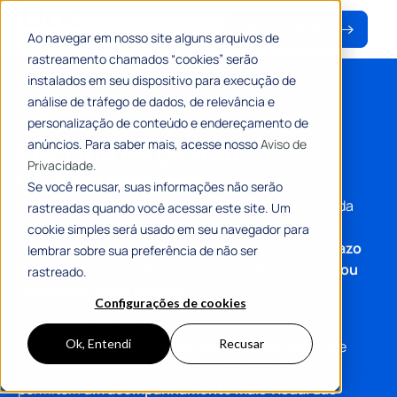
Baixar material
Ao navegar em nosso site alguns arquivos de
rastreamento chamados “cookies” serão
instalados em seu dispositivo para execução de
análise de tráfego de dados, de relevância e
#PLANILHA
personalização de conteúdo e endereçamento de
Planilha de gestão
anúncios. Para saber mais, acesse nosso
Aviso de
Privacidade.
de documentos
Se você recusar, suas informações não serão
Uma boa organização é fundamental para quem lida
rastreadas quando você acessar este site. Um
diariamente com uma grande quantidade de
cookie simples será usado em seu navegador para
documentos.
Afinal, ninguém quer perder um prazo
lembrar sobre sua preferência de não ser
importante por conta de uma assinatura que ficou
rastreado.
pendente, não é mesmo?
Configurações de cookies
Com esta planilha, você poderá gerir todos os seus
Ok, Entendi
Recusar
arquivos de forma prática e simples, com gráficos e
dashboards que são gerados automaticamente e
permitem
um acompanhamento mais visual das