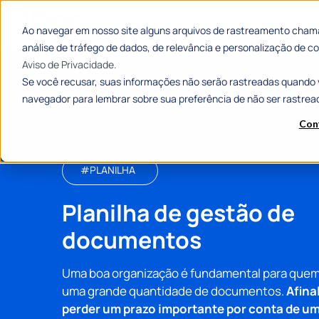
Ao navegar em nosso site alguns arquivos de rastreamento chama
análise de tráfego de dados, de relevância e personalização de
Aviso de Privacidade.
Se você recusar, suas informações não serão rastreadas quando 
navegador para lembrar sobre sua preferência de não ser rastrea
Con
#PLANILHA
Planilha de gestão de
documentos
Uma boa organização é fundamental para quem
uma grande quantidade de documentos.
Afina
perder um prazo importante por conta de u