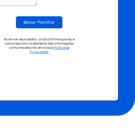
Baixar Planilha!
Ao enviar seus dados, você confirma que leu e
concorda com o tratamento das informações
conforme descrito em nossa
Política de
Privacidade.