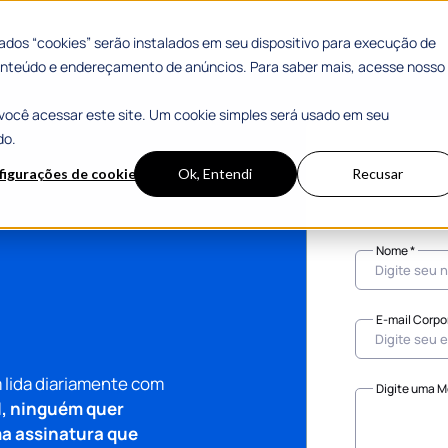
dos “cookies” serão instalados em seu dispositivo para execução de
 conteúdo e endereçamento de anúncios. Para saber mais, acesse nosso
você acessar este site. Um cookie simples será usado em seu
do.
figurações de cookies
Ok, Entendi
Recusar
Nome *
E-mail Corpor
 lida diariamente com
Digite uma 
l, ninguém quer
ma assinatura que