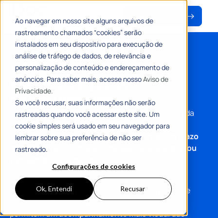
Baixar material
Ao navegar em nosso site alguns arquivos de
rastreamento chamados “cookies” serão
instalados em seu dispositivo para execução de
análise de tráfego de dados, de relevância e
#PLANILHA
personalização de conteúdo e endereçamento de
Planilha de gestão
anúncios. Para saber mais, acesse nosso
Aviso de
Privacidade.
de documentos
Se você recusar, suas informações não serão
Uma boa organização é fundamental para quem lida
rastreadas quando você acessar este site. Um
diariamente com uma grande quantidade de
cookie simples será usado em seu navegador para
documentos.
Afinal, ninguém quer perder um prazo
lembrar sobre sua preferência de não ser
importante por conta de uma assinatura que ficou
rastreado.
pendente, não é mesmo?
Configurações de cookies
Com esta planilha, você poderá gerir todos os seus
Ok, Entendi
Recusar
arquivos de forma prática e simples, com gráficos e
dashboards que são gerados automaticamente e
permitem
um acompanhamento mais visual das